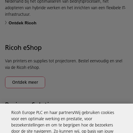
Nederland bij het optimaliseren van bedrijfsprocessen, het
adopteren van hybride werken en het inrichten van een flexibele IT-
infrastructuur.
Ontdek Ricoh
Ricoh eShop
Van printers en supplies tot projectoren. Bestel eenvoudig en snel
via de Ricoh eShop.
Ontdek meer
Business Solutions
Ricoh Europe PLC en haar partners/Wij gebruiken cookies
voor een optimale werking en prestatie, voor
Producten en services
bezoekerstellingen en om te begrijpen hoe de bezoekers
door de site navigeren. Zo kunnen wij, op basis van jouw