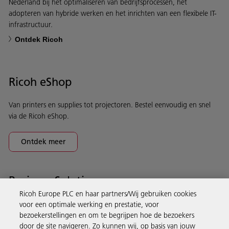
Nederland bij het optimaliseren van bedrijfsprocessen, het
adopteren van hybride werken en het inrichten van een flexibele IT-
infrastructuur.
Ontdek Ricoh
Ricoh eShop
Van printers en supplies tot projectoren. Bestel eenvoudig en snel
via de Ricoh eShop.
Ontdek meer
Business Solutions
Ricoh Europe PLC en haar partners/Wij gebruiken cookies
voor een optimale werking en prestatie, voor
Producten en services
bezoekerstellingen en om te begrijpen hoe de bezoekers
door de site navigeren. Zo kunnen wij, op basis van jouw