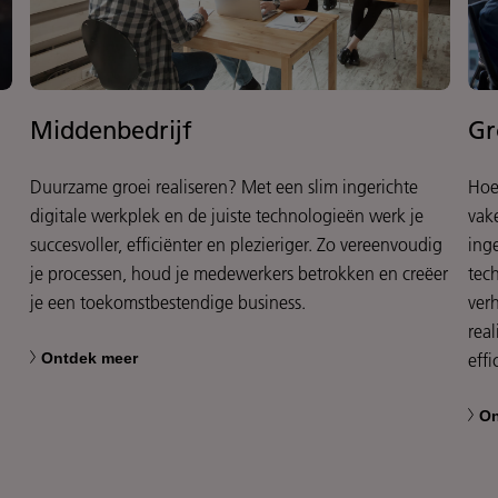
Middenbedrijf
Gr
Duurzame groei realiseren? Met een slim ingerichte
Hoe
digitale werkplek en de juiste technologieën werk je
vak
succesvoller, efficiënter en plezieriger. Zo vereenvoudig
ing
.
je processen, houd je medewerkers betrokken en creëer
tec
je een toekomstbestendige business.
ver
real
Ontdek meer
eff
On