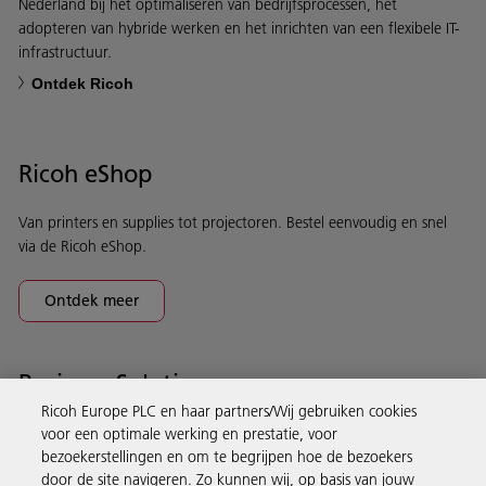
Nederland bij het optimaliseren van bedrijfsprocessen, het
adopteren van hybride werken en het inrichten van een flexibele IT-
infrastructuur.
Ontdek Ricoh
Ricoh eShop
Van printers en supplies tot projectoren. Bestel eenvoudig en snel
via de Ricoh eShop.
Ontdek meer
Business Solutions
Ricoh Europe PLC en haar partners/Wij gebruiken cookies
voor een optimale werking en prestatie, voor
Producten en services
bezoekerstellingen en om te begrijpen hoe de bezoekers
door de site navigeren. Zo kunnen wij, op basis van jouw