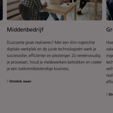
Middenbedrijf
Gr
Duurzame groei realiseren? Met een slim ingerichte
Hoe
digitale werkplek en de juiste technologieën werk je
vak
succesvoller, efficiënter en plezieriger. Zo vereenvoudig
ing
.
je processen, houd je medewerkers betrokken en creëer
tec
je een toekomstbestendige business.
ver
real
Ontdek meer
eff
On