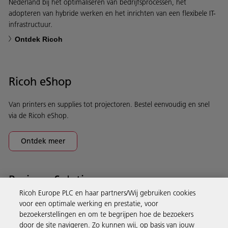
Nederland bij het optimaliseren van bedrijfsprocessen, het
adopteren van hybride werken en het inrichten van een flexibele IT-
infrastructuur.
Ontdek Ricoh
Ricoh eShop
Van printers en supplies tot projectoren. Bestel eenvoudig en snel
via de Ricoh eShop.
Ontdek meer
Business Solutions
Ricoh Europe PLC en haar partners/Wij gebruiken cookies
voor een optimale werking en prestatie, voor
Producten en services
bezoekerstellingen en om te begrijpen hoe de bezoekers
door de site navigeren. Zo kunnen wij, op basis van jouw