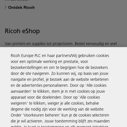
Ontdek Ricoh
Ricoh eShop
Van printers en supplies tot projectoren. Bestel eenvoudig en snel
via de Ricoh eShop.
Ricoh Europe PLC en haar partners/Wij gebruiken cookies
voor een optimale werking en prestatie, voor
Ontdek meer
bezoekerstellingen en om te begrijpen hoe de bezoekers
door de site navigeren. Zo kunnen wij, op basis van jouw
navigatie en profiel, je bezoek aan de website verbeteren
Business Solutions
en de advertenties personaliseren. Door op 'Alle cookies
aanvaarden' te klikken, stem je in met cookies op jouw
apparaat voor die doeleinden. Door op 'Alle cookies
Producten en services
weigeren' te klikken, weiger je alle cookies, behalve
degene die nodig zijn voor de werking van de website.
Onder 'Voorkeuren beheren' kun je de cookies selecteren
Support en contact
die je wil activeren. Jouw toestemming blijft zes maanden