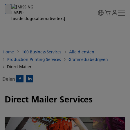
Go to banner
Go to content
Go to footer
Home
100 Business Services
Alle diensten
Production Printing Services
Grafimediabedrijven
Direct Mailer
Delen
Facebook)
Linkedin)
Direct Mailer Services