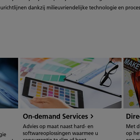
urichtlijnen dankzij milieuvriendelijke technologie en proce
On-demand Services
Dire
Advies op maat naast hard- en
Met d
softwareoplossingen waarmee u
op he
gie
concurrentie te slim af bent
een r