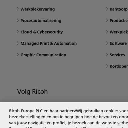
Werkplekervaring
Kantoorpr
Procesautomatisering
Productie
Cloud & Cybersecurity
Werkplek
Managed Print & Automation
Software
Graphic Communication
Services
Kortlope
Volg Ricoh
Ricoh Europe PLC en haar partners/Wij gebruiken cookies voor
bezoekerstellingen en om te begrijpen hoe de bezoekers door 
van jouw navigatie en profiel, je bezoek aan de website verbe