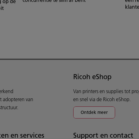
g op de
klant
it
Ricoh eShop
werkend
Van printers en supplies tot pr
et adopteren van
en snel via de Ricoh eShop.
tructuur.
Ontdek meer
en en services
Support en contact