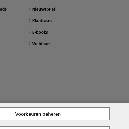
ads
Nieuwsbrief
Klantcases
E-books
Webinars
Voorkeuren beheren