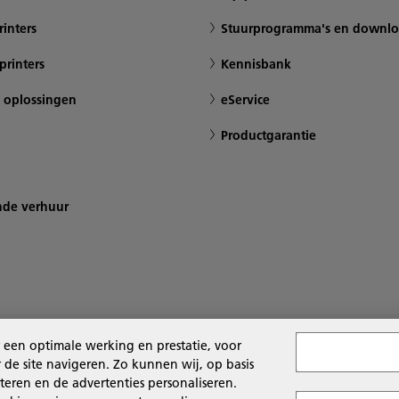
inters
Stuurprogramma's en downlo
printers
Kennisbank
 oplossingen
eService
Productgarantie
nde verhuur
 een optimale werking en prestatie, voor
de site navigeren. Zo kunnen wij, op basis
teren en de advertenties personaliseren.