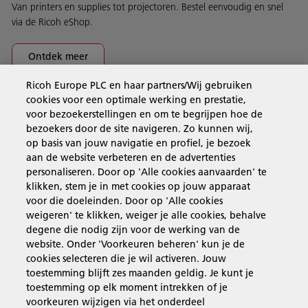
Van printers en supplies tot projectoren. Bestel eenvoudig en snel
via de Ricoh eShop.
Ontdek meer
Ricoh Europe PLC en haar partners/Wij gebruiken
cookies voor een optimale werking en prestatie,
Business Solutions
voor bezoekerstellingen en om te begrijpen hoe de
bezoekers door de site navigeren. Zo kunnen wij,
op basis van jouw navigatie en profiel, je bezoek
Producten en services
aan de website verbeteren en de advertenties
personaliseren. Door op 'Alle cookies aanvaarden' te
klikken, stem je in met cookies op jouw apparaat
Support en contact
voor die doeleinden. Door op 'Alle cookies
weigeren' te klikken, weiger je alle cookies, behalve
degene die nodig zijn voor de werking van de
Inspiratie
website. Onder 'Voorkeuren beheren' kun je de
cookies selecteren die je wil activeren. Jouw
toestemming blijft zes maanden geldig. Je kunt je
toestemming op elk moment intrekken of je
Volg Ricoh
voorkeuren wijzigen via het onderdeel