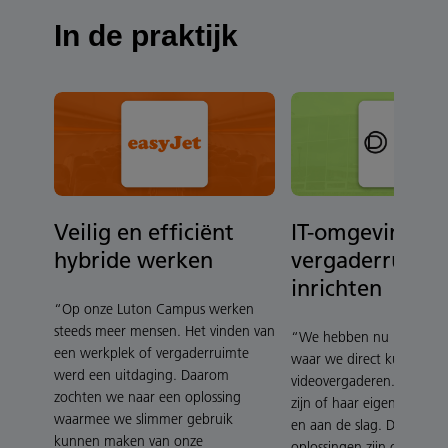
In de praktijk
Veilig en efficiënt
IT-omgeving en
hybride werken
vergaderruimt
inrichten
“Op onze Luton Campus werken
steeds meer mensen. Het vinden van
“We hebben nu meerdere
een werkplek of vergaderruimte
waar we direct kunnen
werd een uitdaging. Daarom
videovergaderen. Iederee
zochten we naar een oplossing
zijn of haar eigen device
waarmee we slimmer gebruik
en aan de slag. Dankzij de
kunnen maken van onze
oplossingen zijn onze colle