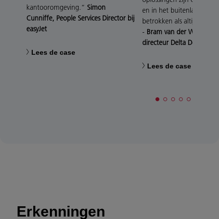
kantooromgeving.”
Simon
en in het buitenland nog
Cunniffe, People Services Director bij
betrokken als altijd.”
easyJet
-
Bram van der Welle, Fina
directeur Delta Developm
Lees de case
Lees de case
Erkenningen