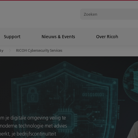
Support
Nieuws & Events
Over Ricoh
RICOH Cybersecurity Services
ty
m je digitale omgeving veilig te
 moderne technologie met advies
erkt, je bedrijfscontinuïteit