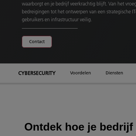
waarborgt en je bedrijf veerkrachtig blijft. Van het vroe
bedreigingen tot het ontwerpen van een strategische IT-
gebruikers en infrastructuur veilig.
Contact
CYBERSECURITY
Voordelen
Diensten
Ontdek hoe je bedrijf 