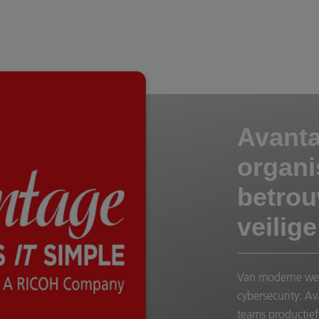
Avanta
organi
betrou
veilig
Van moderne werk
cybersecurity: Av
teams productief