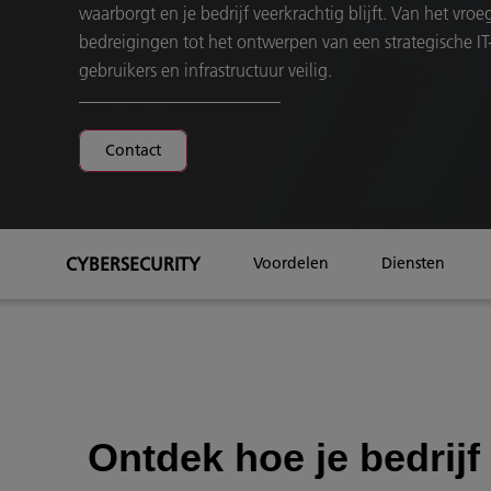
waarborgt en je bedrijf veerkrachtig blijft. Van het vroe
bedreigingen tot het ontwerpen van een strategische IT-
gebruikers en infrastructuur veilig.
Contact
CYBERSECURITY
Voordelen
Diensten
Ontdek hoe je bedrijf 