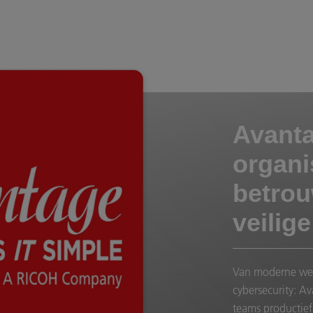
Avanta
organi
betrou
veilig
Van moderne werk
cybersecurity: Av
teams productief