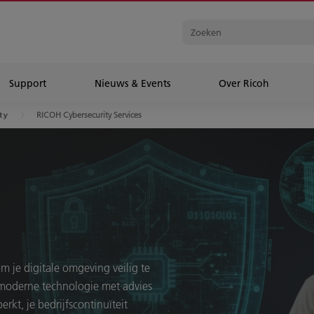
Support
Nieuws & Events
Over Ricoh
RICOH Cybersecurity Services
ty
m je digitale omgeving veilig te
 moderne technologie met advies
erkt, je bedrijfscontinuïteit