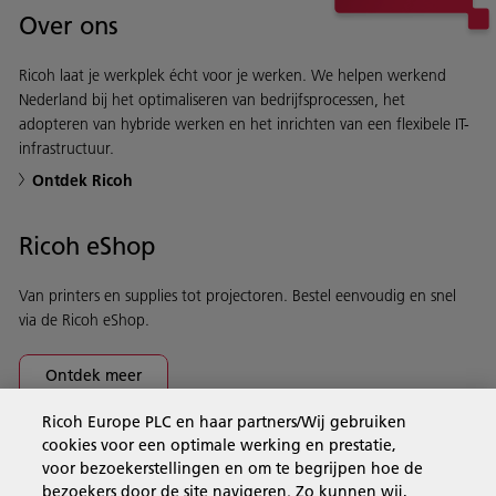
Over ons
Ricoh laat je werkplek écht voor je werken. We helpen werkend
Nederland bij het optimaliseren van bedrijfsprocessen, het
adopteren van hybride werken en het inrichten van een flexibele IT-
infrastructuur.
Ontdek Ricoh
Ricoh eShop
Van printers en supplies tot projectoren. Bestel eenvoudig en snel
via de Ricoh eShop.
Ontdek meer
Ricoh Europe PLC en haar partners/Wij gebruiken
cookies voor een optimale werking en prestatie,
Business Solutions
voor bezoekerstellingen en om te begrijpen hoe de
bezoekers door de site navigeren. Zo kunnen wij,