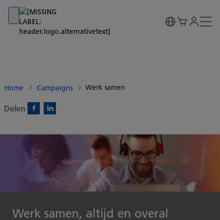
Go to banner
Go to content
Go to footer
Werk samen
Home
Campaigns
Delen
Facebook)
Linkedin)
Werk samen, altijd en overal