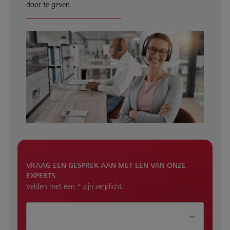
door te geven.
VRAAG EEN GESPREK AAN MET EEN VAN ONZE
EXPERTS
Velden met een * zijn verplicht.
Hoe kunnen wij je helpen?*