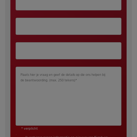
Plaats hier je vraag en geef de details op die ons helpen bij
de beantwoording. (max. 250 tekens)
*
* verplicht