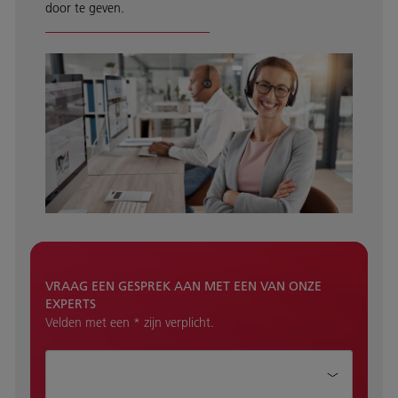
door te geven.
VRAAG EEN GESPREK AAN MET EEN VAN ONZE
EXPERTS
Velden met een * zijn verplicht.
Hoe kunnen wij je helpen?*