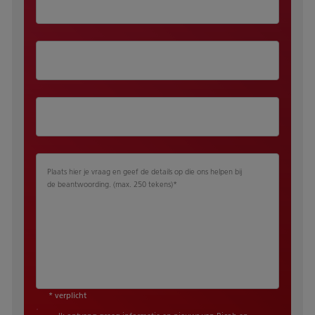
Plaats hier je vraag en geef de details op die ons helpen bij
de beantwoording. (max. 250 tekens)
*
* verplicht