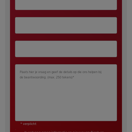
Plaats hier je vraag en geef de details op die ons helpen bij
de beantwoording. (max. 250 tekens)
*
* verplicht