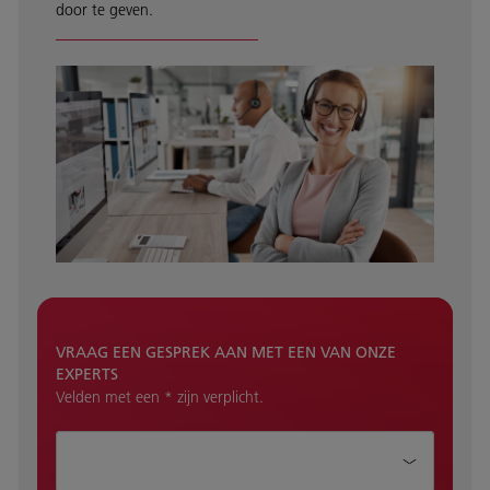
door te geven.
VRAAG EEN GESPREK AAN MET EEN VAN ONZE
EXPERTS
Velden met een * zijn verplicht.
Hoe kunnen wij je helpen?*