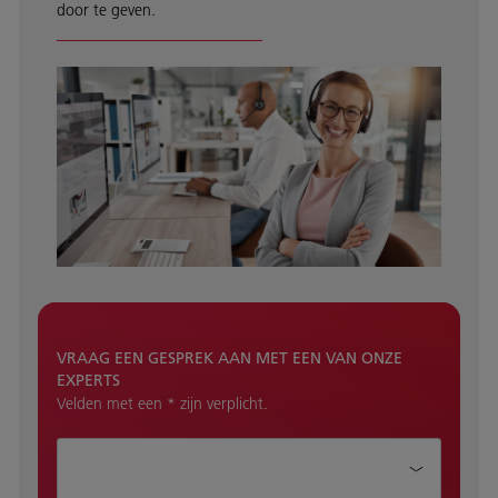
door te geven.
VRAAG EEN GESPREK AAN MET EEN VAN ONZE
EXPERTS
Velden met een * zijn verplicht.
Hoe kunnen wij je helpen?*