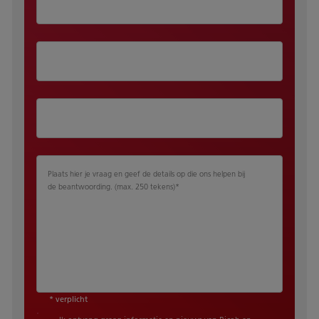
Plaats hier je vraag en geef de details op die ons helpen bij
de beantwoording. (max. 250 tekens)
*
* verplicht