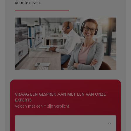
door te geven.
VRAAG EEN GESPREK AAN MET EEN VAN ONZE
EXPERTS
Velden met een * zijn verplicht.
Hoe kunnen wij je helpen?*