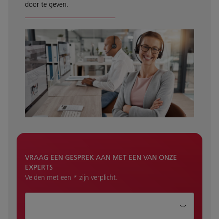
door te geven.
VRAAG EEN GESPREK AAN MET EEN VAN ONZE
EXPERTS
Velden met een * zijn verplicht.
Hoe kunnen wij je helpen?*