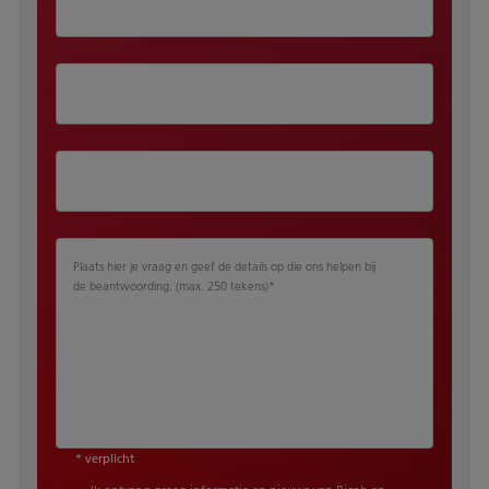
Plaats hier je vraag en geef de details op die ons helpen bij
de beantwoording. (max. 250 tekens)
*
* verplicht