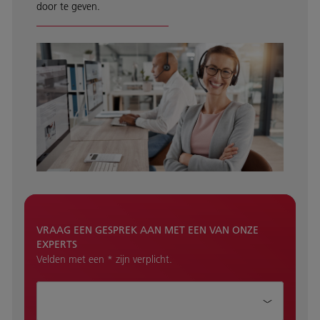
door te geven.
VRAAG EEN GESPREK AAN MET EEN VAN ONZE
EXPERTS
Velden met een * zijn verplicht.
Hoe kunnen wij je helpen?*