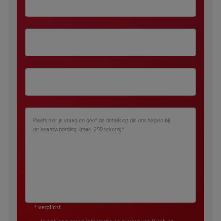
Plaats hier je vraag en geef de details op die ons helpen bij
de beantwoording. (max. 250 tekens)
*
* verplicht