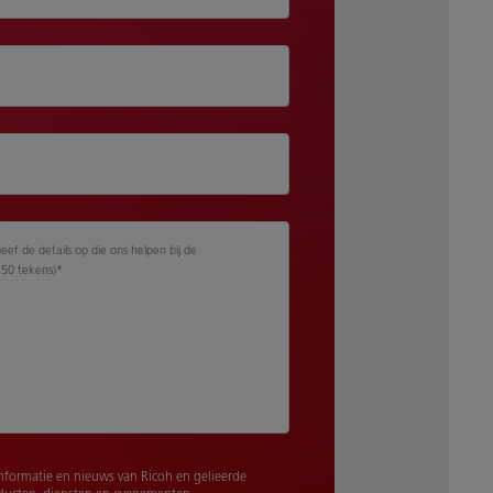
geef de details op die ons helpen bij de
250 tekens)
*
nformatie en nieuws van Ricoh en gelieerde