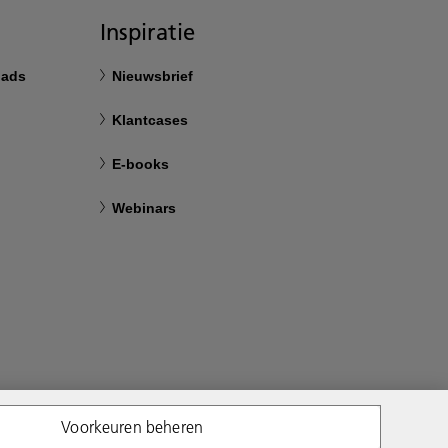
Inspiratie
oads
Nieuwsbrief
Klantcases
E-books
Webinars
Voorkeuren beheren