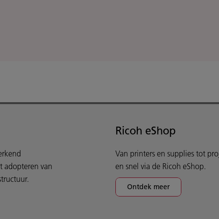
Ricoh eShop
werkend
Van printers en supplies tot pr
et adopteren van
en snel via de Ricoh eShop.
tructuur.
Ontdek meer