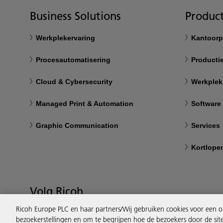
Business Solutions
Product
Werkplekervaring
Kantoorp
Procesautomatisering
Productie
Cloud & Cybersecurity
Werkplek
Managed Print & Automation
Software
Graphic Communication
Services
Kortlope
Volg Ricoh
Ricoh Europe PLC en haar partners/Wij gebruiken cookies voor een o
bezoekerstellingen en om te begrijpen hoe de bezoekers door de sit