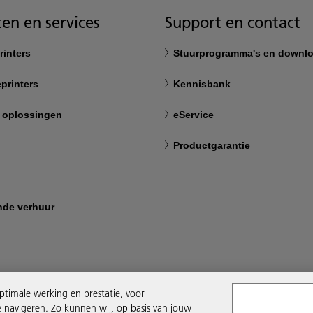
en en services
Support en contact
rinters
Stuurprogramma's en downl
printers
Kennisbank
 oplossingen
eService
Productgarantie
nde verhuur
ptimale werking en prestatie, voor
e navigeren. Zo kunnen wij, op basis van jouw