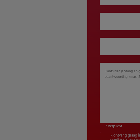
Plaats hier je vraag en 
beantwoording. (max. 
* verplicht
Ik ontvang graag i