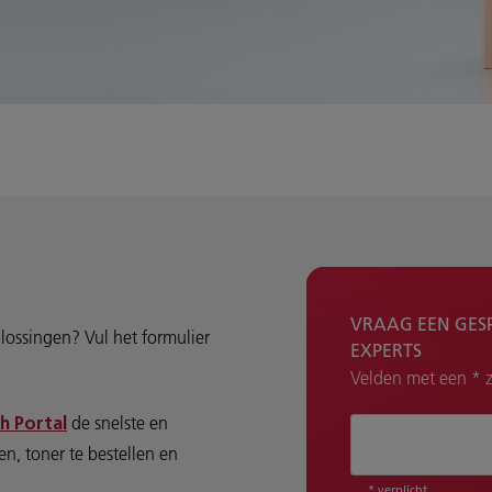
VRAAG EEN GES
lossingen? Vul het formulier
EXPERTS
Velden met een * zi
de snelste en
h Portal
Hoe kunnen wij 
n, toner te bestellen en
* verplicht