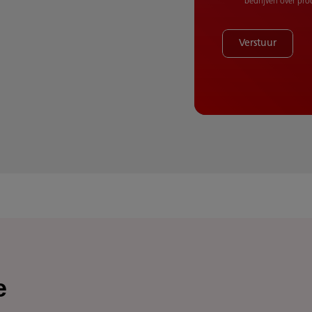
bedrijven over pr
Verstuur
e