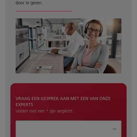
door te geven.
VRAAG EEN GESPREK AAN MET EEN VAN ONZE
EXPERTS
Velden met een * zijn verplicht.
Hoe kunnen wij je helpen?*