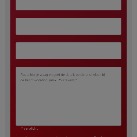
Plaats hier je vraag en geef de details op die ons helpen bij
de beantwoording. (max. 250 tekens)
*
* verplicht