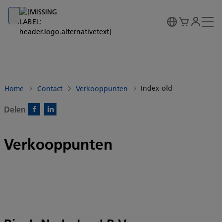
Go to banner
Go to content
Go to footer
Index-old
Home
Contact
Verkooppunten
Delen
Facebook)
Linkedin)
Verkooppunten