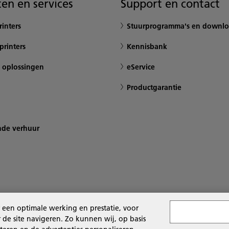
en en services
Support en contact
inters
Stuurprogramma's en downlo
printers
Kennisbank
 oplossingen
eService
Productgarantie
nde verhuur
 een optimale werking en prestatie, voor
de site navigeren. Zo kunnen wij, op basis