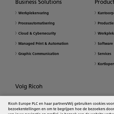
Business Solutions
Product
Werkplekervaring
Kantoorpr
Procesautomatisering
Productie
Cloud & Cybersecurity
Werkplek
Managed Print & Automation
Software
Graphic Communication
Services
Kortlope
Volg Ricoh
Ricoh Europe PLC en haar partners/Wij gebruiken cookies voor
bezoekerstellingen en om te begrijpen hoe de bezoekers door 