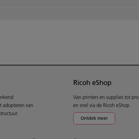
Ricoh eShop
werkend
Van printers en supplies tot pr
et adopteren van
en snel via de Ricoh eShop.
tructuur.
Ontdek meer