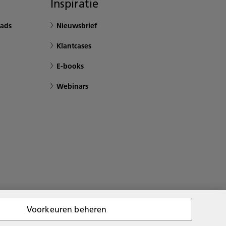
Inspiratie
ads
Nieuwsbrief
Klantcases
E-books
Webinars
Voorkeuren beheren