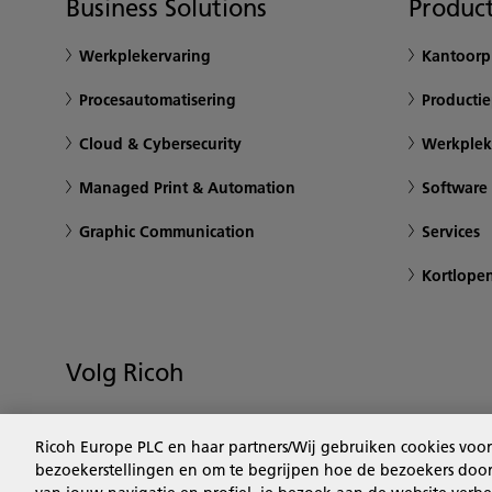
Business Solutions
Product
Werkplekervaring
Kantoorpr
Procesautomatisering
Productie
Cloud & Cybersecurity
Werkplek
Managed Print & Automation
Software
Graphic Communication
Services
Kortlope
Volg Ricoh
Ricoh Europe PLC en haar partners/Wij gebruiken cookies voor
bezoekerstellingen en om te begrijpen hoe de bezoekers door 