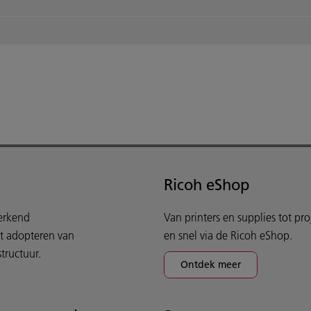
Ricoh eShop
werkend
Van printers en supplies tot pr
et adopteren van
en snel via de Ricoh eShop.
tructuur.
Ontdek meer