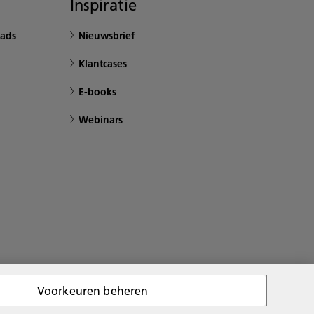
Inspiratie
ads
Nieuwsbrief
Klantcases
E-books
Webinars
Voorkeuren beheren