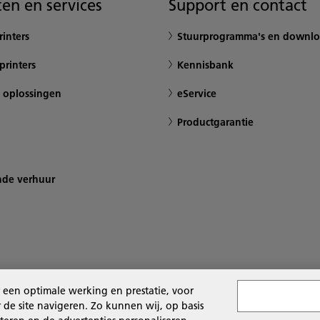
en en services
Support en contact
inters
Stuurprogramma's en downlo
printers
Kennisbank
 oplossingen
eService
Productgarantie
nde verhuur
 een optimale werking en prestatie, voor
de site navigeren. Zo kunnen wij, op basis