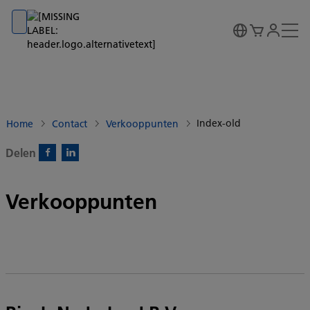
Go to banner
Go to content
Go to footer
Index-old
Home
Contact
Verkooppunten
Delen
Facebook)
Linkedin)
Verkooppunten