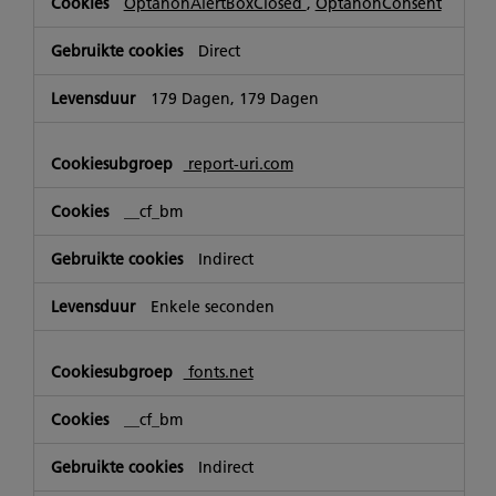
OptanonAlertBoxClosed
,
OptanonConsent
Direct
179 Dagen, 179 Dagen
report-uri.com
__cf_bm
Indirect
Enkele seconden
fonts.net
__cf_bm
Indirect