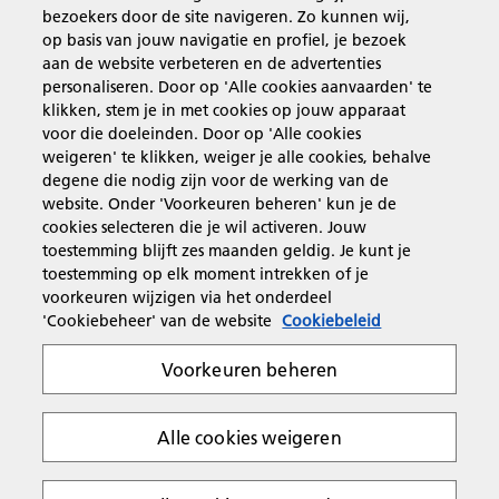
bezoekers door de site navigeren. Zo kunnen wij,
op basis van jouw navigatie en profiel, je bezoek
Producten en services
aan de website verbeteren en de advertenties
personaliseren. Door op 'Alle cookies aanvaarden' te
klikken, stem je in met cookies op jouw apparaat
Support en contact
voor die doeleinden. Door op 'Alle cookies
weigeren' te klikken, weiger je alle cookies, behalve
degene die nodig zijn voor de werking van de
Inspiratie
website. Onder 'Voorkeuren beheren' kun je de
cookies selecteren die je wil activeren. Jouw
toestemming blijft zes maanden geldig. Je kunt je
toestemming op elk moment intrekken of je
Volg Ricoh
voorkeuren wijzigen via het onderdeel
'Cookiebeheer' van de website
Cookiebeleid
Voorkeuren beheren
Alle cookies weigeren
Privacyverklaring
Algemene voorwaarden
Cookiebeleid
Algemene voorwaarden website
Copyright 2026 Ricoh. All rights reserved.