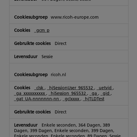
www.ricoh-europe.com
_gcm_p
Direct
Sessie
ricoh.nl
_clsk
,
_hjSessionUser_965532
,
_uetvid
,
_ga_xxxxxxxxxx
,
_hjSession_965532
,
_ga
,
_gid
,
_gat_UA-nnnnnnn-nn
,
_gclxxxx
,
_hjTLDTest
Direct
Enkele seconden, 364 Dagen, 389
Dagen, 399 Dagen, Enkele seconden, 399 Dagen,
Enkele seconden, Enkele seconden, 89 Dagen, Sessie