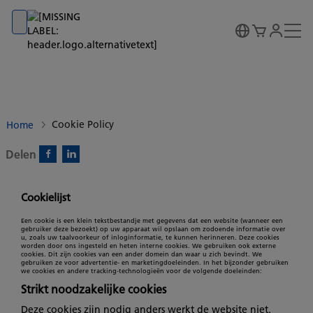
Go to banner
Go to content
Go to footer
Cookie Policy
Home
Delen
Facebook)
Linkedin)
Cookielijst
Een cookie is een klein tekstbestandje met gegevens dat een website (wanneer een
gebruiker deze bezoekt) op uw apparaat wil opslaan om zodoende informatie over
u, zoals uw taalvoorkeur of inloginformatie, te kunnen herinneren. Deze cookies
worden door ons ingesteld en heten interne cookies. We gebruiken ook externe
cookies. Dit zijn cookies van een ander domein dan waar u zich bevindt. We
gebruiken ze voor advertentie- en marketingdoeleinden. In het bijzonder gebruiken
we cookies en andere tracking-technologieën voor de volgende doeleinden:
Strikt noodzakelijke cookies
Deze cookies zijn nodig anders werkt de website niet.