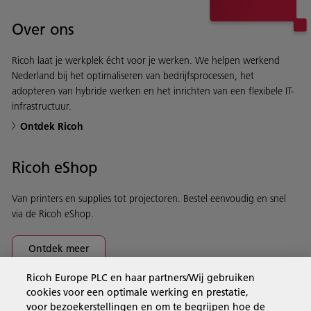
Over ons
Ricoh laat je werkplek écht voor je werken. We helpen werkend
Nederland bij het optimaliseren van bedrijfsprocessen, het
adopteren van hybride werken en het inrichten van een flexibele IT-
infrastructuur.
Ontdek Ricoh
Ricoh eShop
Van printers en supplies tot projectoren. Bestel eenvoudig en snel
via de Ricoh eShop.
Ontdek meer
Ricoh Europe PLC en haar partners/Wij gebruiken
cookies voor een optimale werking en prestatie,
Business Solutions
voor bezoekerstellingen en om te begrijpen hoe de