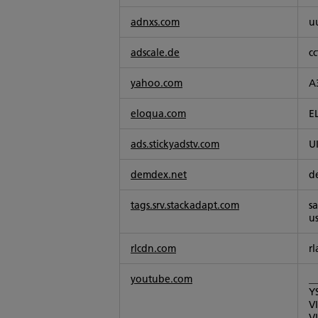
adnxs.com
u
adscale.de
cc
yahoo.com
A
eloqua.com
E
ads.stickyadstv.com
U
demdex.net
d
tags.srv.stackadapt.com
sa
us
rlcdn.com
rl
youtube.com
_
Y
V
V