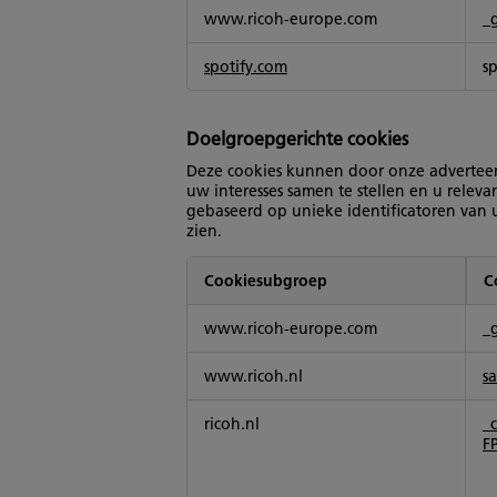
www.ricoh-europe.com
_
spotify.com
s
Doelgroepgerichte cookies
Deze cookies kunnen door onze adverteerd
uw interesses samen te stellen en u releva
gebaseerd op unieke identificatoren van u
zien.
Cookiesubgroep
C
Doelgroepgerichte
www.ricoh-europe.com
_
cookies
www.ricoh.nl
sa
ricoh.nl
_
F