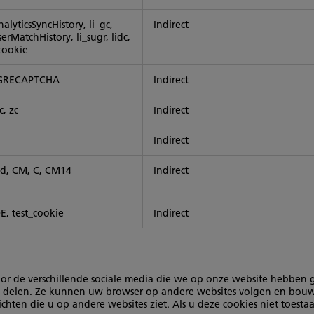
alyticsSyncHistory, li_gc,
Indirect
erMatchHistory, li_sugr, lidc,
cookie
GRECAPTCHA
Indirect
c, zc
Indirect
u
Indirect
id, CM, C, CM14
Indirect
E, test_cookie
Indirect
 de verschillende sociale media die we op onze website hebben gep
delen. Ze kunnen uw browser op andere websites volgen en bouwen
chten die u op andere websites ziet. Als u deze cookies niet toest