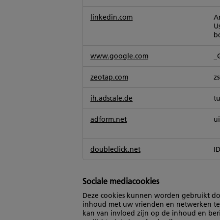
linkedin.com
An
Us
b
www.google.com
_
zeotap.com
zs
ih.adscale.de
t
adform.net
u
doubleclick.net
ID
Sociale mediacookies
Deze cookies kunnen worden gebruikt door
inhoud met uw vrienden en netwerken te 
kan van invloed zijn op de inhoud en beri