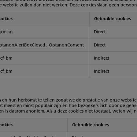
ebsite zullen dan niet werken. Deze cookies slaan geen persoonlij
ookies
Gebruikte cookies
gcm_sn
Direct
ptanonAlertBoxClosed
,
OptanonConsent
Direct
_cf_bm
Indirect
_cf_bm
Indirect
rs en hun herkomst te tellen zodat we de prestatie van onze websit
t meest en minst populair zijn en hoe bezoekers zich door de gehel
 is daarom anoniem. Als u deze cookies niet toestaat, weten wij n
ookies
Gebruikte cookies