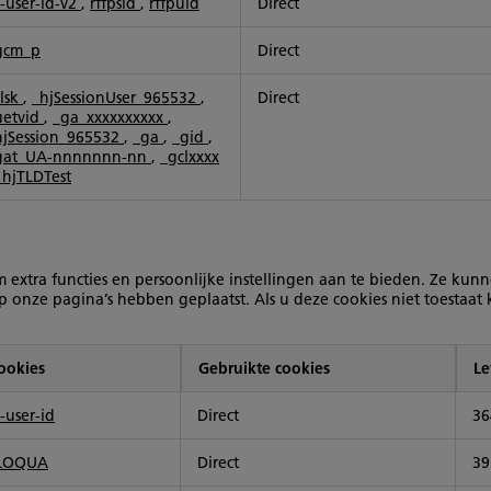
a-user-id-v2
,
rffpsid
,
rffpuid
Direct
gcm_p
Direct
clsk
,
_hjSessionUser_965532
,
Direct
uetvid
,
_ga_xxxxxxxxxx
,
hjSession_965532
,
_ga
,
_gid
,
gat_UA-nnnnnnn-nn
,
_gclxxxx
_hjTLDTest
om extra functies en persoonlijke instellingen aan te bieden. Ze ku
p onze pagina’s hebben geplaatst. Als u deze cookies niet toesta
ookies
Gebruikte cookies
Le
-user-id
Direct
36
LOQUA
Direct
39