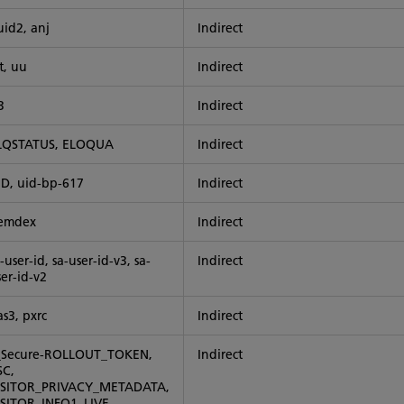
uid2, anj
Indirect
t, uu
Indirect
3
Indirect
LQSTATUS, ELOQUA
Indirect
ID, uid-bp-617
Indirect
emdex
Indirect
-user-id, sa-user-id-v3, sa-
Indirect
er-id-v2
as3, pxrc
Indirect
_Secure-ROLLOUT_TOKEN,
Indirect
SC,
ISITOR_PRIVACY_METADATA,
ISITOR_INFO1_LIVE