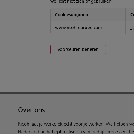
wellicht niet zien of gebruiken.
Cookiesubgroep
C
Sociale
www.ricoh-europe.com
_
mediacookies
Voorkeuren beheren
Over ons
Ricoh laat je werkplek écht voor je werken. We helpen 
Nederland bij het optimaliseren van bedrijfsprocessen, h