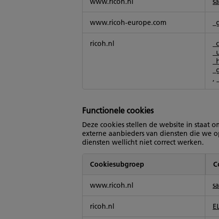
www.ricoh.nl
s
www.ricoh-europe.com
_
ricoh.nl
_
_
_
_
,
Functionele cookies
Deze cookies stellen de website in staat 
externe aanbieders van diensten die we o
diensten wellicht niet correct werken.
Cookiesubgroep
C
Functionele
www.ricoh.nl
sa
cookies
ricoh.nl
E