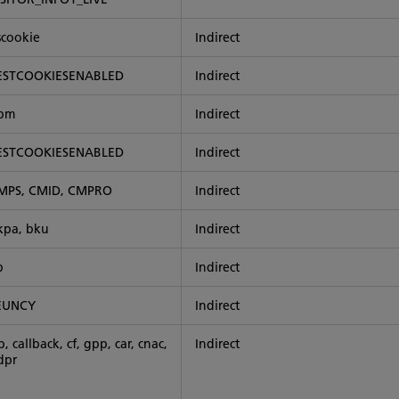
scookie
Indirect
ESTCOOKIESENABLED
Indirect
pm
Indirect
ESTCOOKIESENABLED
Indirect
MPS, CMID, CMPRO
Indirect
kpa, bku
Indirect
b
Indirect
EUNCY
Indirect
p, callback, cf, gpp, car, cnac,
Indirect
dpr