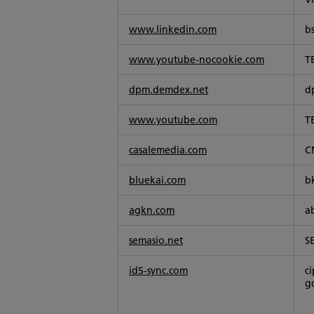
www.linkedin.com
b
www.youtube-nocookie.com
T
dpm.demdex.net
d
www.youtube.com
T
casalemedia.com
C
bluekai.com
b
agkn.com
a
semasio.net
S
id5-sync.com
ci
g