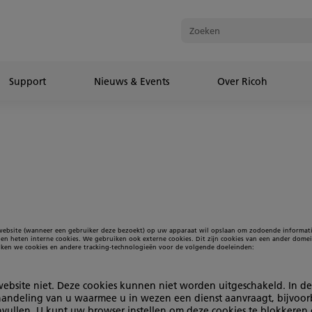
Support
Nieuws & Events
Over Ricoh
 website (wanneer een gebruiker deze bezoekt) op uw apparaat wil opslaan om zodoende informatie
n heten interne cookies. We gebruiken ook externe cookies. Dit zijn cookies van een ander dome
iken we cookies en andere tracking-technologieën voor de volgende doeleinden:
website niet. Deze cookies kunnen niet worden uitgeschakeld. In d
handeling van u waarmee u in wezen een dienst aanvraagt, bijvoorbe
nvullen. U kunt uw browser instellen om deze cookies te blokkeren 