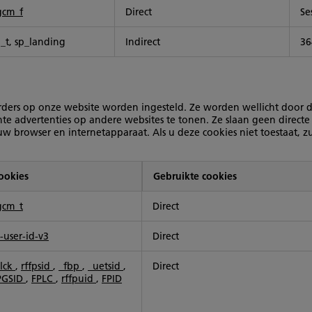
gcm_f
Direct
Se
p_t, sp_landing
Indirect
36
ers op onze website worden ingesteld. Ze worden wellicht door di
nte advertenties op andere websites te tonen. Ze slaan geen directe
w browser en internetapparaat. Als u deze cookies niet toestaat, zu
ookies
Gebruikte cookies
gcm_t
Direct
-user-id-v3
Direct
clck
,
rffpsid
,
_fbp
,
_uetsid
,
Direct
PGSID
,
FPLC
,
rffpuid
,
FPID