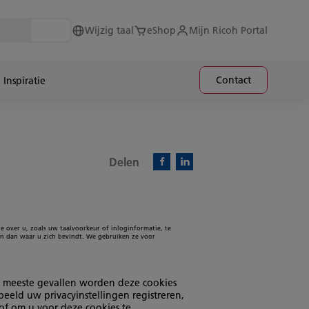
Wijzig taal
eShop
Mijn Ricoh Portal
Contact
Inspiratie
Delen
Facebook)
Linkedin)
 over u, zoals uw taalvoorkeur of inloginformatie, te
in dan waar u zich bevindt. We gebruiken ze voor
e meeste gevallen worden deze cookies
eld uw privacyinstellingen registreren,
of om u voor deze cookies te