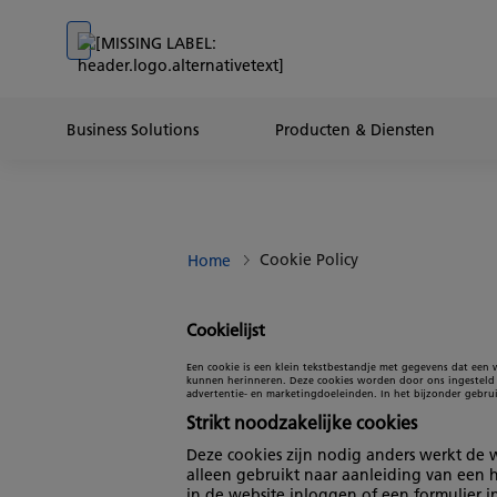
Go to banner
Go to content
Go to footer
Business Solutions
Producten & Diensten
Cookie Policy
Home
Cookielijst
Een cookie is een klein tekstbestandje met gegevens dat een
kunnen herinneren. Deze cookies worden door ons ingesteld e
advertentie- en marketingdoeleinden. In het bijzonder gebru
Strikt noodzakelijke cookies
Deze cookies zijn nodig anders werkt de 
alleen gebruikt naar aanleiding van een 
in de website inloggen of een formulier i