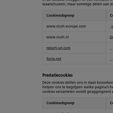
waarschuwen, maar sommige delen van de w
Cookiesubgroep
C
Strikt
www.ricoh-europe.com
_
noodzakelijke
cookies
www.ricoh.nl
O
report-uri.com
_
fonts.net
_
Prestatiecookies
Deze cookies stellen ons in staat bezoeke
helpen ons te begrijpen welke pagina’s he
cookies verzamelen wordt geaggregeerd en
Cookiesubgroep
C
Prestatiecookies