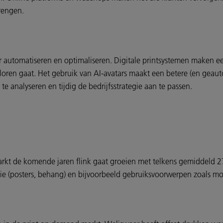
brengen.
r automatiseren en optimaliseren. Digitale printsystemen maken
rloren gaat. Het gebruik van AI-avatars maakt een betere (en geau
te analyseren en tijdig de bedrijfsstrategie aan te passen.
kt de komende jaren flink gaat groeien met telkens gemiddeld 27,7
oratie (posters, behang) en bijvoorbeeld gebruiksvoorwerpen zoals m