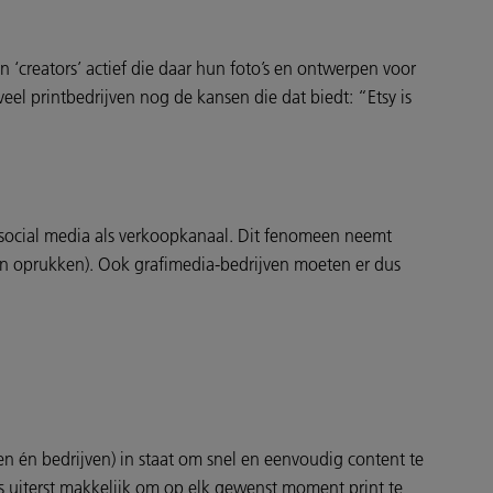
 ‘creators’ actief die daar hun foto’s en ontwerpen voor
el printbedrijven nog de kansen die dat biedt: “Etsy is
n social media als verkoopkanaal. Dit fenomeen neemt
ven oprukken). Ook grafimedia-bedrijven moeten er dus
nten én bedrijven) in staat om snel en eenvoudig content te
s uiterst makkelijk om op elk gewenst moment print te