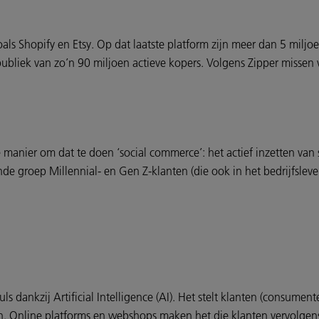
s Shopify en Etsy. Op dat laatste platform zijn meer dan 5 miljoen
bliek van zo’n 90 miljoen actieve kopers. Volgens Zipper missen ve
 manier om dat te doen ‘social commerce’: het actief inzetten va
de groep Millennial- en Gen Z-klanten (die ook in het bedrijfsle
ls dankzij Artificial Intelligence (AI). Het stelt klanten (consume
en. Online platforms en webshops maken het die klanten vervolgen