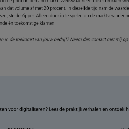
en in de print on demand markt. Weliswaar heeft offset drukken we
n dat volume af met 20 procent. In diezelfde tijd nam de waarde 
sen, stelde Zipper. Alleen door in te spelen op de marktverande
ande én toekomstige klanten.
len in de toekomst van jouw bedrijf? Neem dan contact met mij op 
en voor digitaliseren? Lees de praktijkverhalen en ontdek h