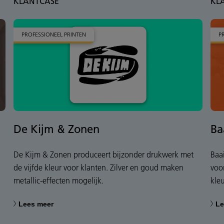
KLANTCASE
KL
PROFESSIONEEL PRINTEN
P
De Kijm & Zonen
Ba
De Kijm & Zonen produceert bijzonder drukwerk met
Baa
de vijfde kleur voor klanten. Zilver en goud maken
voo
metallic-effecten mogelijk.
kleu
Lees meer
Le