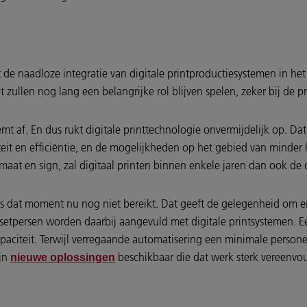
de naadloze integratie van digitale printproductiesystemen in he
zullen nog lang een belangrijke rol blijven spelen, zeker bij de p
t af. En dus rukt digitale printtechnologie onvermijdelijk op. Dat
teit en efficiëntie, en de mogelijkheden op het gebied van minder 
at en sign, zal digitaal printen binnen enkele jaren dan ook de 
s dat moment nu nog niet bereikt. Dat geeft de gelegenheid om er
setpersen worden daarbij aangevuld met digitale printsystemen. E
aciteit. Terwijl verregaande automatisering een minimale persone
ijn
beschikbaar die dat werk sterk vereenvo
nieuwe oplossingen