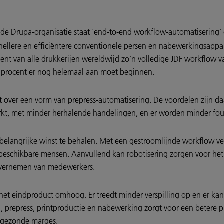
de Drupa-organisatie staat ‘end-to-end workflow-automatisering’
snellere en efficiëntere conventionele persen en nabewerkingsappara
nt van alle drukkerijen wereldwijd zo’n volledige JDF workflow va
 29 procent er nog helemaal aan moet beginnen.
kt over een vorm van prepress-automatisering. De voordelen zijn da
rkt, met minder herhalende handelingen, en er worden minder fo
belangrijke winst te behalen. Met een gestroomlijnde workflow verh
beschikbare mensen. Aanvullend kan robotisering zorgen voor het
 overnemen van medewerkers.
het eindproduct omhoog. Er treedt minder verspilling op en er kan
, prepress, printproductie en nabewerking zorgt voor een betere p
en gezonde marges.