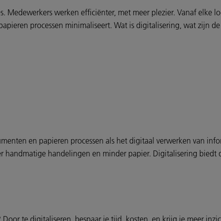
s. Medewerkers werken efficiënter, met meer plezier. Vanaf elke loc
papieren processen minimaliseert. Wat is digitalisering, wat zijn 
umenten en papieren processen als het digitaal verwerken van infor
der handmatige handelingen en minder papier. Digitalisering biedt
 Door te digitaliseren, bespaar je tijd, kosten, en krijg je meer inz