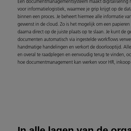
Een documentmanagementsysteem maakt digitalisering mog
voor informatielogistiek, waarmee je grip krijgt op de d
binnen een proces. Je beheert hiermee alle informatie van
gewenst in de cloud. Zo is het mogelijk om een papiere
daarna direct op de juiste plaats op te slaan. Je kunt de g
documenten automatisch via ingestelde workflows verwerk
handmatige handelingen en verkort de doorlooptijd. Alle
en overal te raadplegen en eenvoudig terug te vinden, oo
hoe documentmanagement kan werken voor HR, inkoop e
In alle lagen van de org