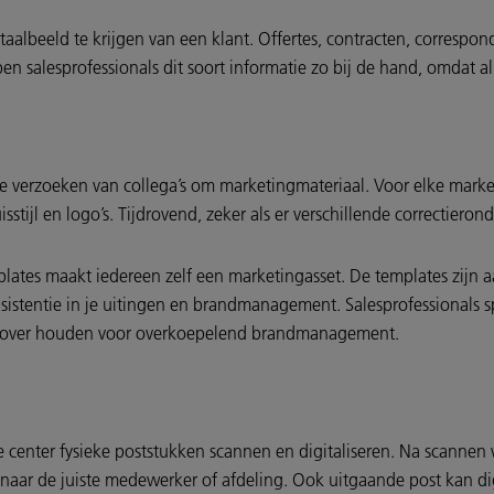
taalbeeld te krijgen van een klant. Offertes, contracten, correspo
en salesprofessionals dit soort informatie zo bij de hand, omdat al
osse verzoeken van collega’s om marketingmateriaal. Voor elke mark
sstijl en logo’s. Tijdrovend, zeker als er verschillende correctierond
lates maakt iedereen zelf een marketingasset. De templates zijn 
sistentie in je uitingen en brandmanagement. Salesprofessionals sp
jd over houden voor overkoepelend brandmanagement.
ce center fysieke poststukken scannen en digitaliseren. Na scanne
ar de juiste medewerker of afdeling. Ook uitgaande post kan di