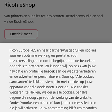
Ricoh eShop
Van printers en supplies tot projectoren. Bestel eenvoudig en snel
via de Ricoh eShop.
Ontdek meer
Ricoh Europe PLC en haar partners/Wij gebruiken cookies
Business Solutions
voor een optimale werking en prestatie, voor
bezoekerstellingen en om te begrijpen hoe de bezoekers
door de site navigeren. Zo kunnen wij, op basis van jouw
Producten en services
navigatie en profiel, je bezoek aan de website verbeteren
en de advertenties personaliseren. Door op 'Alle cookies
aanvaarden' te klikken, stem je in met cookies op jouw
Support en contact
apparaat voor die doeleinden. Door op 'Alle cookies
weigeren' te klikken, weiger je alle cookies, behalve
degene die nodig zijn voor de werking van de website.
Inspiratie
Onder 'Voorkeuren beheren' kun je de cookies selecteren
die je wil activeren. Jouw toestemming blijft zes maanden