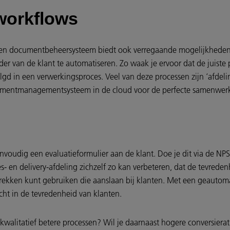
workflows
? Een documentbeheersysteem biedt ook verregaande mogelijkheden 
er van de klant te automatiseren. Zo waak je ervoor dat de juiste
volgd in een verwerkingsproces. Veel van deze processen zijn ‘afdel
 documentmanagementsysteem in de cloud voor de perfecte samenwer
eenvoudig een evaluatieformulier aan de klant. Doe je dit via de N
s- en delivery-afdeling zichzelf zo kan verbeteren, dat de tevred
ekken kunt gebruiken die aanslaan bij klanten. Met een geautoma
icht in de tevredenheid van klanten.
 kwalitatief betere processen? Wil je daarnaast hogere conversier