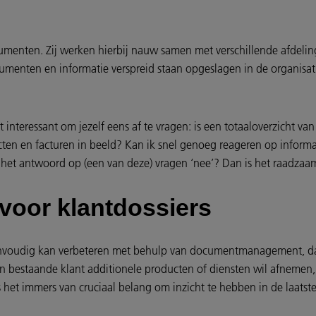
menten. Zij werken hierbij nauw samen met verschillende afdelinge
ocumenten en informatie verspreid staan opgeslagen in de organis
et interessant om jezelf eens af te vragen: is een totaaloverzicht v
cten en facturen in beeld? Kan ik snel genoeg reageren op informa
et antwoord op (een van deze) vragen ‘nee’? Dan is het raadzaam o
oor klantdossiers
s eenvoudig kan verbeteren met behulp van documentmanagement, da
 bestaande klant additionele producten of diensten wil afnemen, is
s het immers van cruciaal belang om inzicht te hebben in de laatst