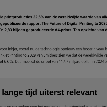
e printproducties 22,5% van de wereldwijde waarde van al
t gepubliceerde rapport The Future of Digital Printing to 20
'n 2,83 biljoen geproduceerde A4-prints. Ten opzichte van de
g voor inkjet, vooral nu de technologie opnieuw een hoger niveau h
 Inkjet Printing to 2029 van Smithers zien we dat de wereldwijde v
t 6,6%. Daarmee zal de omzet van 117,7 miljard dollar in 2024 zij
 lange tijd uiterst relevant
 mensen gesproken over het veelbelovende potentieel van inkjette