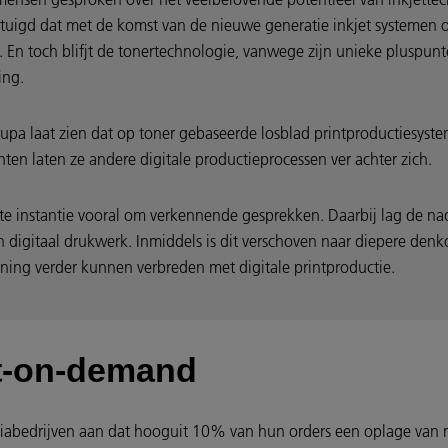
rtuigd dat met de komst van de nieuwe generatie inkjet systemen
. En toch blifjt de tonertechnologie, vanwege zijn unieke pluspunt
sing.
upa laat zien dat op toner gebaseerde losblad printproductiesys
ten laten ze andere digitale productieprocessen ver achter zich.
rste instantie vooral om verkennende gesprekken. Daarbij lag de 
 digitaal drukwerk. Inmiddels is dit verschoven naar diepere den
ning verder kunnen verbreden met digitale printproductie.
nt-on-demand
iabedrijven aan dat hooguit 10% van hun orders een oplage van m