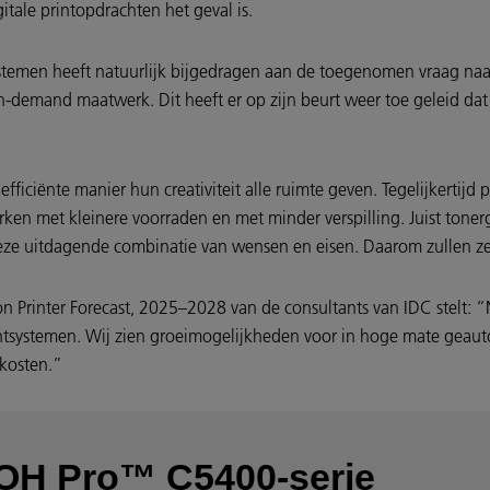
itale printopdrachten het geval is.
stemen heeft natuurlijk bijgedragen aan de toegenomen vraag naar 
-demand maatwerk. Dit heeft er op zijn beurt weer toe geleid dat 
iciënte manier hun creativiteit alle ruimte geven. Tegelijkertijd 
erken met kleinere voorraden en met minder verspilling. Juist tone
eze uitdagende combinatie van wensen en eisen. Daarom zullen ze 
n Printer Forecast, 2025–2028 van de consultants van IDC stelt: 
rintsystemen. Wij zien groeimogelijkheden voor in hoge mate geau
 kosten.”
OH Pro™ C5400-serie