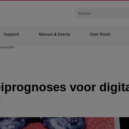
Support
Nieuws & Events
Over Ricoh
tproductie
eiprognoses voor digit
e