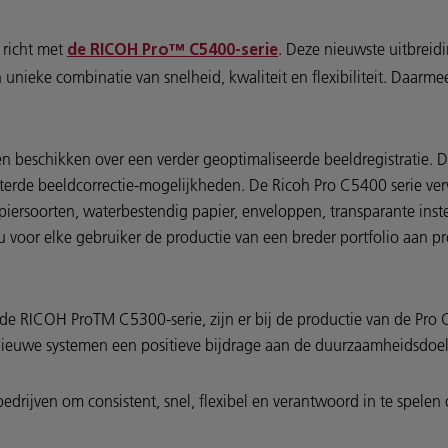
 richt met
. Deze nieuwste uitbreidi
de RICOH Pro™ C5400-serie
unieke combinatie van snelheid, kwaliteit en flexibiliteit. Daar
beschikken over een verder geoptimaliseerde beeldregistratie. Dit 
eterde beeldcorrectie-mogelijkheden. De Ricoh Pro C5400 serie ve
iersoorten, waterbestendig papier, enveloppen, transparante inste
oor elke gebruiker de productie van een breder portfolio aan pr
, de RICOH ProTM C5300-serie, zijn er bij de productie van de Pro 
 nieuwe systemen een positieve bijdrage aan de duurzaamheidsdoels
edrijven om consistent, snel, flexibel en verantwoord in te spelen