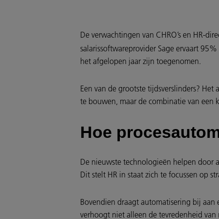
De verwachtingen van CHRO’s en HR-direct
salarissoftwareprovider Sage ervaart 95%
het afgelopen jaar zijn toegenomen.
Een van de grootste tijdsverslinders? He
te bouwen, maar de combinatie van een kr
Hoe procesautoma
De nieuwste technologieën helpen door ad
Dit stelt HR in staat zich te focussen op s
Bovendien draagt automatisering bij aan 
verhoogt niet alleen de tevredenheid va