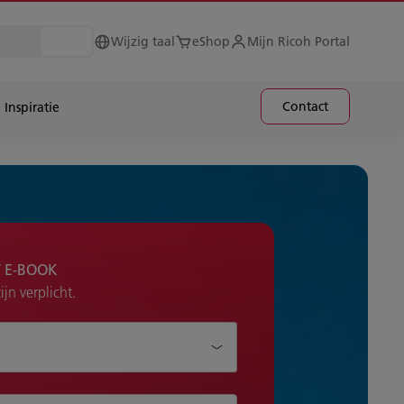
Wijzig taal
eShop
Mijn Ricoh Portal
Contact
Inspiratie
 E-BOOK
jn verplicht.