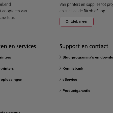
werkend
Van printers en supplies tot pr
et adopteren van
en snel via de Ricoh eShop.
tructuur.
Ontdek meer
en en services
Support en contact
rinters
Stuurprogramma's en downl
printers
Kennisbank
 oplossingen
eService
Productgarantie
nde verhuur