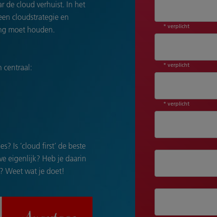
 de cloud verhuist. In het
een cloudstrategie en
* verplicht
ing moet houden.
* verplicht
 centraal:
* verplicht
? Is ‘cloud first’ de beste
e eigenlijk? Heb je daarin
? Weet wat je doet!