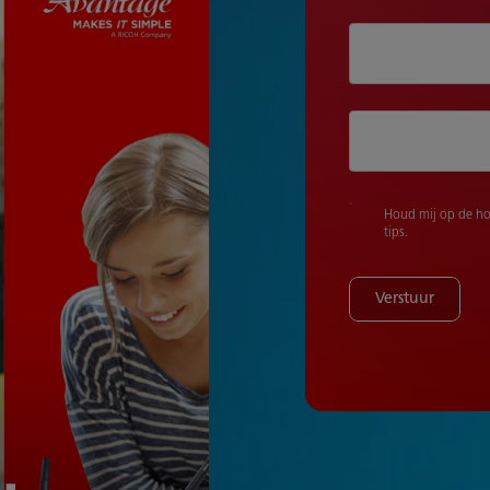
Houd mij op de ho
tips.
Verstuur