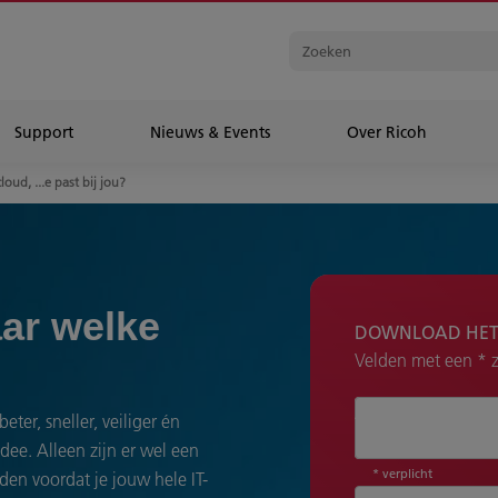
Support
Nieuws & Events
Over Ricoh
loud, ...e past bij jou?
ar welke
DOWNLOAD HET
Velden met een * zi
Aanhef*
ter, sneller, veiliger én
idee. Alleen zijn er wel een
* verplicht
en voordat je jouw hele IT-