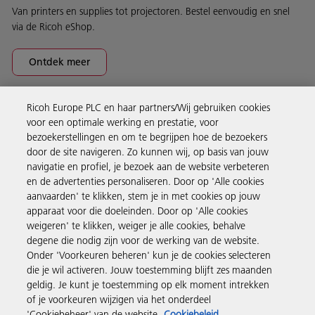
Van printers en supplies tot projectoren. Bestel eenvoudig en snel
via de Ricoh eShop.
Ontdek meer
Ricoh Europe PLC en haar partners/Wij gebruiken cookies
Business Solutions
voor een optimale werking en prestatie, voor
bezoekerstellingen en om te begrijpen hoe de bezoekers
door de site navigeren. Zo kunnen wij, op basis van jouw
Producten en services
navigatie en profiel, je bezoek aan de website verbeteren
en de advertenties personaliseren. Door op 'Alle cookies
aanvaarden' te klikken, stem je in met cookies op jouw
Support en contact
apparaat voor die doeleinden. Door op 'Alle cookies
weigeren' te klikken, weiger je alle cookies, behalve
degene die nodig zijn voor de werking van de website.
Inspiratie
Onder 'Voorkeuren beheren' kun je de cookies selecteren
die je wil activeren. Jouw toestemming blijft zes maanden
geldig. Je kunt je toestemming op elk moment intrekken
Volg Ricoh
of je voorkeuren wijzigen via het onderdeel
'Cookiebeheer' van de website
Cookiebeleid