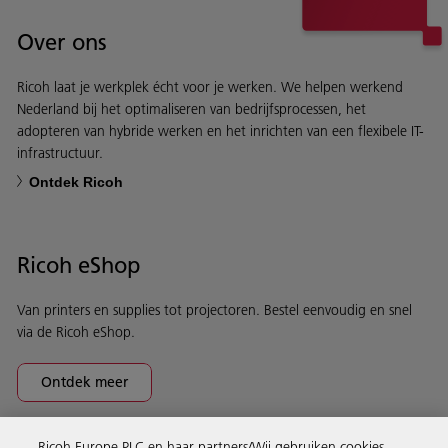
Over ons
Ricoh laat je werkplek écht voor je werken. We helpen werkend
Nederland bij het optimaliseren van bedrijfsprocessen, het
adopteren van hybride werken en het inrichten van een flexibele IT-
infrastructuur.
Ontdek Ricoh
Ricoh eShop
Van printers en supplies tot projectoren. Bestel eenvoudig en snel
via de Ricoh eShop.
Ontdek meer
Ricoh Europe PLC en haar partners/Wij gebruiken cookies