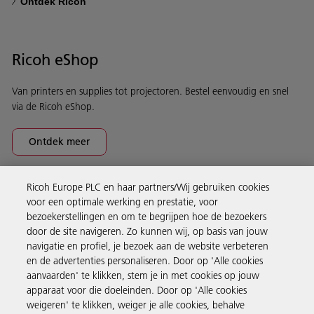
Ontdek Ricoh
Ricoh eShop
Van printers en supplies tot projectoren. Bestel eenvoudig en snel
via de Ricoh eShop.
Ontdek meer
Ricoh Europe PLC en haar partners/Wij gebruiken cookies
Business Solutions
voor een optimale werking en prestatie, voor
bezoekerstellingen en om te begrijpen hoe de bezoekers
door de site navigeren. Zo kunnen wij, op basis van jouw
Producten en services
navigatie en profiel, je bezoek aan de website verbeteren
en de advertenties personaliseren. Door op 'Alle cookies
aanvaarden' te klikken, stem je in met cookies op jouw
Support en contact
apparaat voor die doeleinden. Door op 'Alle cookies
weigeren' te klikken, weiger je alle cookies, behalve