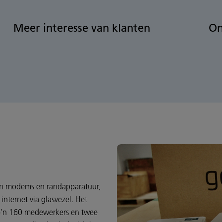
Meer interesse van klanten
On
van modems en randapparatuur,
ternet via glasvezel. Het
 zo’n 160 medewerkers en twee