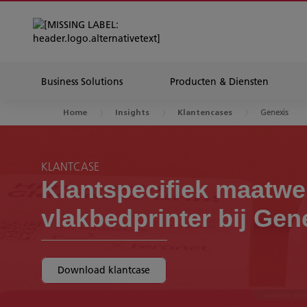
Business Solutions
Producten & Diensten
Genexis
Home
Insights
Klantencases
KLANTCASE
Klantspecifiek maatwe
vlakbedprinter bij Gen
Download klantcase