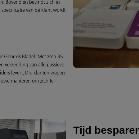
. Bovendien bevindt zich in
specificatie van de klant wordt
or Genexis Bladel. Met zo’n 35
n verzending van alle passieve
iders levert. Die klanten vragen
euwe manieren om zich te
Tijd bespare