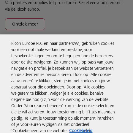
Van printers en supplies tot projectoren. Bestel eenvoudig en snel
via de Ricoh eShop.
Ontdek meer
Ricoh Europe PLC en haar partners/Wij gebruiken cookies
Business Solutions
voor een optimale werking en prestatie, voor
bezoekerstellingen en om te begrijpen hoe de bezoekers
door de site navigeren. Zo kunnen wij, op basis van jouw
Producten en services
navigatie en profiel, je bezoek aan de website verbeteren
en de advertenties personaliseren. Door op 'Alle cookies
aanvaarden' te klikken, stem je in met cookies op jouw
Support en contact
apparaat voor die doeleinden. Door op 'Alle cookies
weigeren' te klikken, weiger je alle cookies, behalve
degene die nodig zijn voor de werking van de website.
Inspiratie
Onder 'Voorkeuren beheren' kun je de cookies selecteren
die je wil activeren. Jouw toestemming blijft zes maanden
geldig. Je kunt je toestemming op elk moment intrekken
Volg Ricoh
of je voorkeuren wijzigen via het onderdeel
'Cookiebeheer' van de website
Cookiebeleid