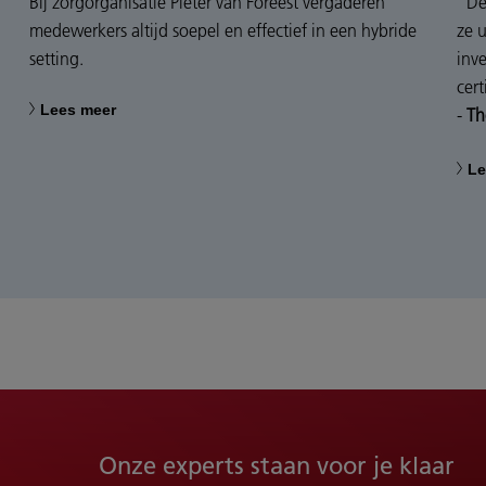
Bij zorgorganisatie Pieter van Foreest vergaderen
“De
medewerkers altijd soepel en effectief in een hybride
ze 
setting.
inv
cer
Lees meer
-
Th
Le
Onze experts staan voor je klaar