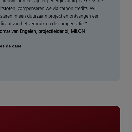
 nieuwe printers zijn erg energiezuinig. De CO2 dié
uitstoten, compenseren we via carbon credits. Wij
esteren in een duurzaam project en ontvangen een
tificaat van het verbruik en de compensatie.”
omas van Engelen, projectleider bij MILON
es de case