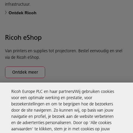
infrastructuur.
Ontdek Ricoh
Ricoh eShop
Van printers en supplies tot projectoren. Bestel eenvoudig en snel
via de Ricoh eShop.
Ontdek meer
Ricoh Europe PLC en haar partners/Wij gebruiken cookies
Business Solutions
voor een optimale werking en prestatie, voor
bezoekerstellingen en om te begrijpen hoe de bezoekers
door de site navigeren. Zo kunnen wij, op basis van jouw
Producten en services
navigatie en profiel, je bezoek aan de website verbeteren
en de advertenties personaliseren. Door op 'Alle cookies
aanvaarden' te klikken, stem je in met cookies op jouw
Support en contact