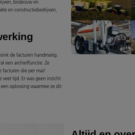
drijven, bosbouw en
ële en constructiebedrijven,
werking
esink de facturen handmatig.
l een archieffunctie. Ze
facturen die per mail
eel tijd. Er was geen inzicht
t een oplossing waarmee ze dit
Altijd en over