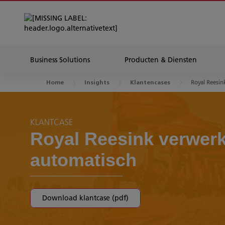
Business Solutions
Producten & Diensten
Royal Reesin
Home
Insights
Klantencases
KLANTCASE
Royal Reesink verwerk
automatisch
Download klantcase (pdf)