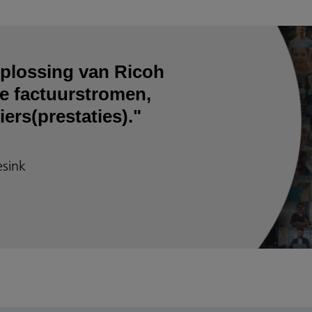
plossing van Ricoh
de factuurstromen,
ers(prestaties)."
esink