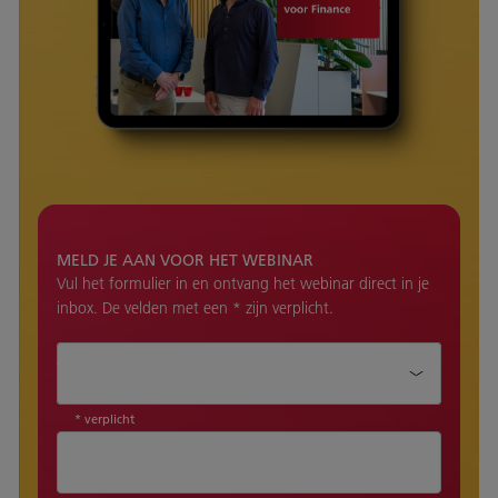
MELD JE AAN VOOR HET WEBINAR
Vul het formulier in en ontvang het webinar direct in je
inbox. De velden met een * zijn verplicht.
Aanhef*
* verplicht