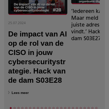
‘Iedereen kan 
Maar meld het 
25.07.2024
e
juiste adres als 
vindt.’ Hack va
De impact van AI
dam S03E27
op de rol van de
CISO in jouw
cybersecuritystr
ategie. Hack van
de dam S03E28
Lees meer