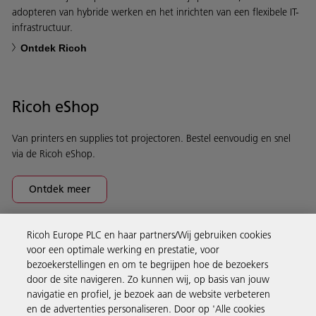
adopteren van hybride werken en het inrichten van een flexibele IT-
infrastructuur.
Ontdek Ricoh
Ricoh eShop
Van printers en supplies tot projectoren. Bestel eenvoudig en snel
via de Ricoh eShop.
Ontdek meer
Ricoh Europe PLC en haar partners/Wij gebruiken cookies
Business Solutions
voor een optimale werking en prestatie, voor
bezoekerstellingen en om te begrijpen hoe de bezoekers
door de site navigeren. Zo kunnen wij, op basis van jouw
Producten en services
navigatie en profiel, je bezoek aan de website verbeteren
en de advertenties personaliseren. Door op 'Alle cookies