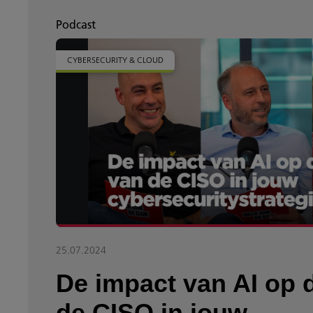
Podcast
CYBERSECURITY & CLOUD
e
?
E01
25.07.2024
De impact van AI op d
de CISO in jouw