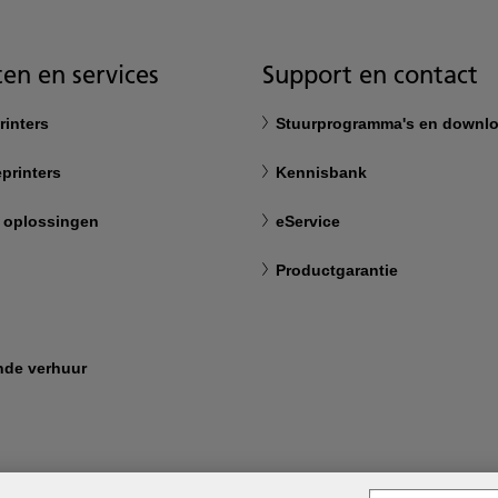
en en services
Support en contact
rinters
Stuurprogramma's en downl
printers
Kennisbank
 oplossingen
eService
Productgarantie
nde verhuur