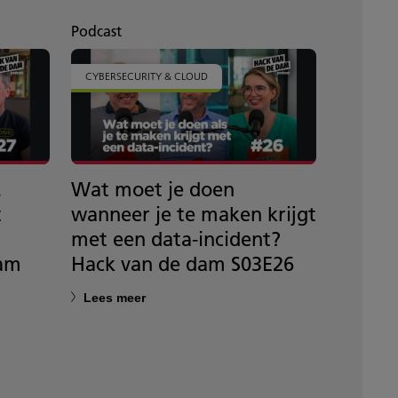
Podcast
Podcast
CYBERSECURITY & CLOUD
CYBERSE
.
Wat moet je doen
Hoe zi
t
wanneer je te maken krijgt
cybers
met een data-incident?
Operat
dam
Hack van de dam S03E26
gaat? 
S03E2
Lees meer
Lees m