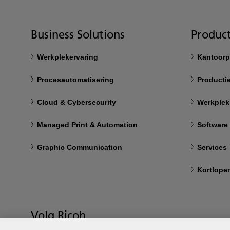
Business Solutions
Product
Werkplekervaring
Kantoorp
Procesautomatisering
Productie
Cloud & Cybersecurity
Werkplek
Managed Print & Automation
Software
Graphic Communication
Services
Kortlope
Volg Ricoh