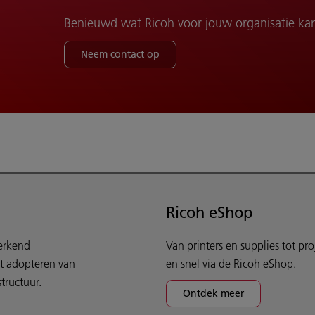
Benieuwd wat Ricoh voor jouw organisatie ka
Neem contact op
Ricoh eShop
werkend
Van printers en supplies tot pr
et adopteren van
en snel via de Ricoh eShop.
tructuur.
Ontdek meer