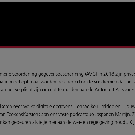
emene verordening gegevensbescherming (AVG) in 2018 zijn privac
rmatie moet optimaal worden beschermd om te voorkomen dat pers
an het verplicht zijn om dat te melden aan de Autoriteit Persoon
seren over welke digitale gegevens – en welke IT-middelen – jouw 
) van TeekensKarstens aan ons vaste podcastduo Jasper en Martijn. Z
r kan gebeuren als je je niet aan de wet- en regelgeving houdt. Kij