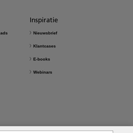
Inspiratie
oads
Nieuwsbrief
Klantcases
E-books
Webinars