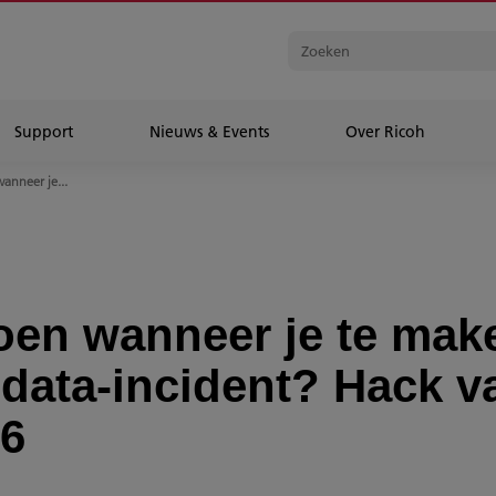
Support
Nieuws & Events
Over Ricoh
wanneer je...
oen wanneer je te mak
 data-incident? Hack v
6