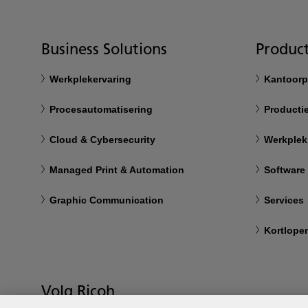
Business Solutions
Product
Werkplekervaring
Kantoorp
Procesautomatisering
Productie
Cloud & Cybersecurity
Werkplek
Managed Print & Automation
Software
Graphic Communication
Services
Kortlope
Volg Ricoh