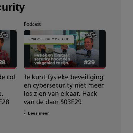
urity
Podcast
Podcast
CYBERSECURITY & CLOUD
CYBERSE
e rol
Je kunt fysieke beveiliging
‘Ieder
en cybersecurity niet meer
Maar m
e.
los zien van elkaar. Hack
juiste 
E28
van de dam S03E29
vindt.
S03E2
Lees meer
Lees m