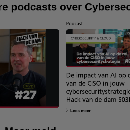
re podcasts over Cybersec
Podcast
CYBERSECURITY & CLOUD
De impact van AI op d
van de CISO in jouw
cybersecuritystrategi
Hack van de dam S03
Lees meer