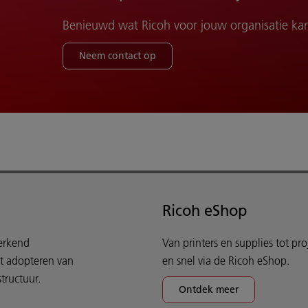
Benieuwd wat Ricoh voor jouw organisatie ka
Neem contact op
Ricoh eShop
werkend
Van printers en supplies tot pr
et adopteren van
en snel via de Ricoh eShop.
tructuur.
Ontdek meer