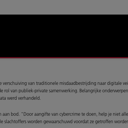
 verschuiving van traditionele misdaadbestrijding naar digitale v
n de rol van publiek-private samenwerking. Belangrijke onderwerp
data werd verhandeld.
aan bod. "Door aangifte van cybercrime te doen, help je niet all
e slachtoffers worden gewaarschuwd voordat ze getroffen worden. K