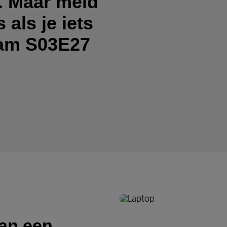
. Maar meld
 als je iets
dam S03E27
dan een