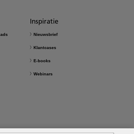
Inspiratie
oads
Nieuwsbrief
Klantcases
E-books
Webinars