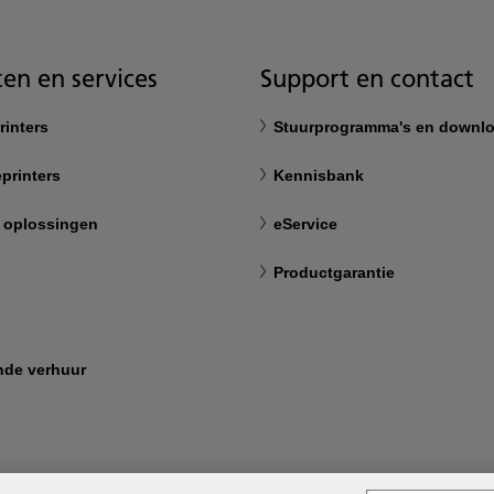
en en services
Support en contact
rinters
Stuurprogramma's en downl
printers
Kennisbank
 oplossingen
eService
Productgarantie
nde verhuur