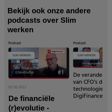
Bekijk ook onze andere
podcasts over Slim
werken
Podcast
Podcast
SLIM WERKEN
SLIM WERKEN
De veranderend
van CFO’s door
02.06.2022
technologie -
DigiFinance – 
De financiële
(r)evolutie -