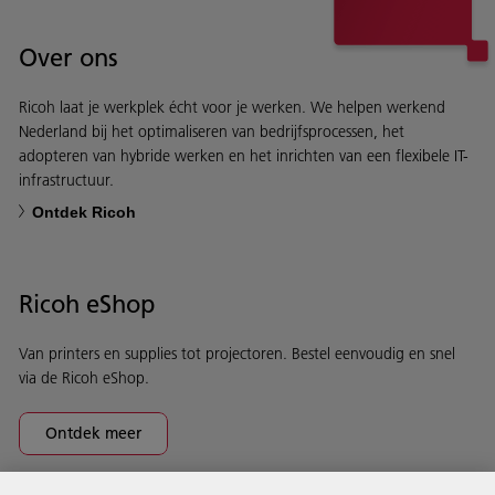
Over ons
Ricoh laat je werkplek écht voor je werken. We helpen werkend
Nederland bij het optimaliseren van bedrijfsprocessen, het
adopteren van hybride werken en het inrichten van een flexibele IT-
infrastructuur.
Ontdek Ricoh
Ricoh eShop
Van printers en supplies tot projectoren. Bestel eenvoudig en snel
via de Ricoh eShop.
Ontdek meer